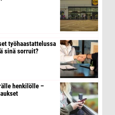
kset työhaastattelussa
ä sinä sorruit?
rälle henkilölle –
raukset