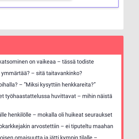
 katsominen on vaikeaa – tässä todiste
 ymmärtää? – sitä taitavankinko?
ihalla? – ”Miksi kysyttiin henkkareita?”
set työhaastattelussa huvittavat – mihin näistä
rälle henkilölle – mokalla oli huikeat seuraukset
okarkkejakin arvostettiin – ei tiputeltu maahan
oisen omaisuutta ja jätti kympin tilalle –