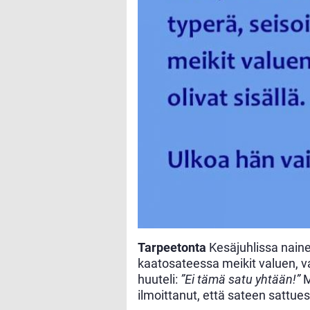
Tarpeetonta
Kesäjuhlissa nainen
kaatosateessa meikit valuen, va
huuteli:
”Ei tämä satu yhtään!”
M
ilmoittanut, että sateen sattuess