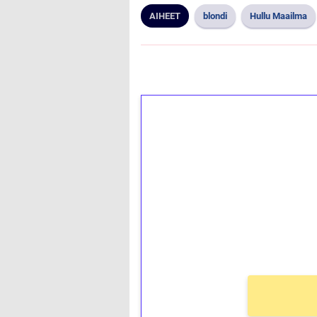
AIHEET
blondi
Hullu Maailma
1€ = 10€ arvosta 
kierrätystä!
Talleta 1€
Saat heti 50 ilmaiskierr
kierros)!
Ei kierrätysvaatimusta!