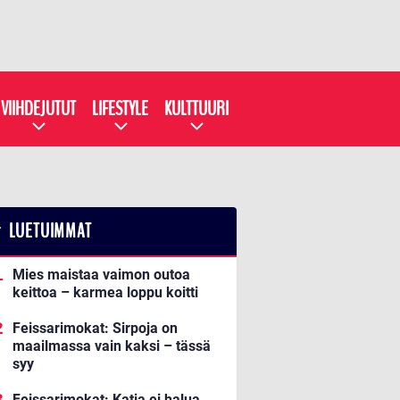
VIIHDEJUTUT
LIFESTYLE
KULTTUURI
LUETUIMMAT
Mies maistaa vaimon outoa
keittoa – karmea loppu koitti
Feissarimokat: Sirpoja on
maailmassa vain kaksi – tässä
syy
Feissarimokat: Katja ei halua