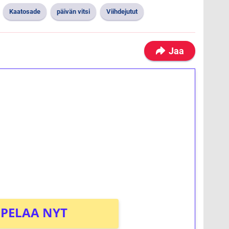
Kaatosade
päivän vitsi
Viihdejutut
Jaa
ilmaiskierroksia ilman
osta Tuohi 1000 -peliin (arvo 0,20€ per
PELAA NYT