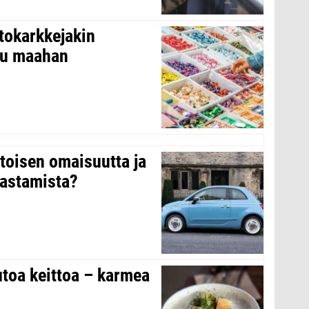
tokarkkejakin
ltu maahan
 toisen omaisuutta ja
arastamista?
toa keittoa – karmea