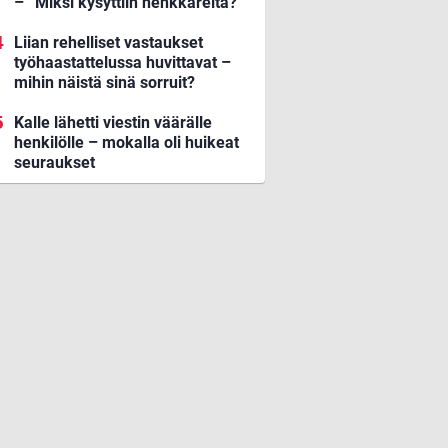
– ”Miksi kysyttiin henkkareita?”
Liian rehelliset vastaukset
työhaastattelussa huvittavat –
mihin näistä sinä sorruit?
Kalle lähetti viestin väärälle
henkilölle – mokalla oli huikeat
seuraukset