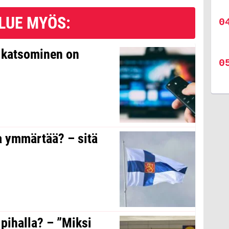
LUE MYÖS:
n katsominen on
a ymmärtää? – sitä
 pihalla? – ”Miksi