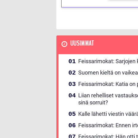
UUSIMMAT
Feissarimokat: Sarjojen
Suomen kieltä on vaikea
Feissarimokat: Katia on p
Liian rehelliset vastauk
sinä sorruit?
Kalle lähetti viestin vää
Feissarimokat: Ennen irt
Feissarimokat: Hän otti t