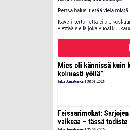
Pertsa halusi tietää vielä mistä
Kaveri kertoi, että ei ole kos
viettää siellä joka vuosi kuuka
Mies oli kännissä kuin 
kolmesti yöllä”
Inka Janatuinen
|
08.08.2026
Feissarimokat: Sarjoje
vaikeaa – tässä todiste
Inka Janatuinen
|
06.08.2026