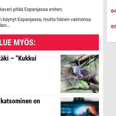
 kaveri pitää Espanjassa eniten.
kaan käynyt Espanjassa, mutta hänen vaimonsa
uden…
LUE MYÖS:
käki – ”Kukkui
n katsominen on