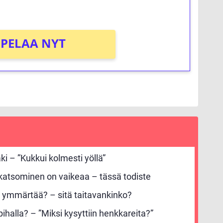
PELAA NYT
ki – ”Kukkui kolmesti yöllä”
 katsominen on vaikeaa – tässä todiste
 ymmärtää? – sitä taitavankinko?
ihalla? – ”Miksi kysyttiin henkkareita?”