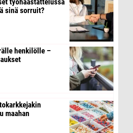
kset työhaastattelussa
ä sinä sorruit?
rälle henkilölle –
raukset
tokarkkejakin
ltu maahan