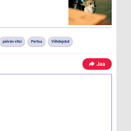
päivän vitsi
Pertsa
Viihdejutut
Jaa
ilmaiskierroksia ilman
osta Tuohi 1000 -peliin (arvo 0,20€ per