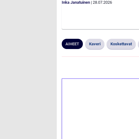
Inka Janatuinen
|
28.07.2026
AIHEET
Kaveri
Koskettavat
1€ = 10€ arvosta 
kierrätystä!
Talleta 1€
Saat heti 50 ilmaiskierr
kierros)!