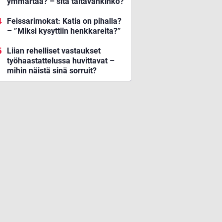
ymmärtää? – sitä taitavankinko?
Feissarimokat: Katia on pihalla?
– ”Miksi kysyttiin henkkareita?”
Liian rehelliset vastaukset
työhaastattelussa huvittavat –
mihin näistä sinä sorruit?