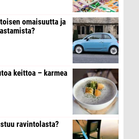
 toisen omaisuutta ja
arastamista?
toa keittoa – karmea
stuu ravintolasta?