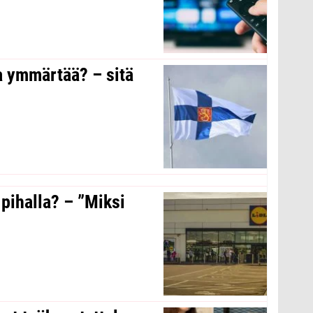
a ymmärtää? – sitä
 pihalla? – ”Miksi