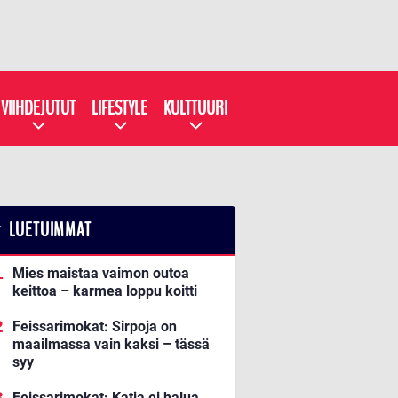
VIIHDEJUTUT
LIFESTYLE
KULTTUURI
LUETUIMMAT
Mies maistaa vaimon outoa
keittoa – karmea loppu koitti
Feissarimokat: Sirpoja on
maailmassa vain kaksi – tässä
syy
Feissarimokat: Katja ei halua