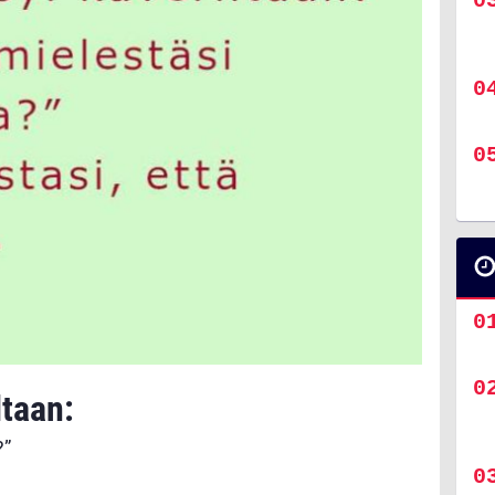
ltaan:
?”