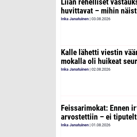
Liian rehelliset vastau
huvittavat – mihin näist
Inka Janatuinen
|
03.08.2026
Kalle lähetti viestin vää
mokalla oli huikeat seu
Inka Janatuinen
|
02.08.2026
Feissarimokat: Ennen ir
arvostettiin – ei tipute
Inka Janatuinen
|
01.08.2026