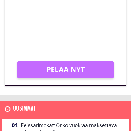
euron kierrätysvapaa
megakierros Reactoonz-
peliin – vain 1 eurolla!
Peli: Reactoonz
Vain uusille asiakkaille!
PELAA NYT
UUSIMMAT
Feissarimokat: Onko vuokraa maksettava