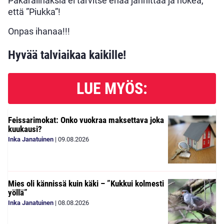
Pakaralihaksia ei tarvitse enää jännittää ja hokea,
että ”Piukka”!
Onpas ihanaa!!!
Hyvää talviaikaa kaikille!
LUE MYÖS:
Feissarimokat: Onko vuokraa maksettava joka
kuukausi?
Inka Janatuinen
|
09.08.2026
Mies oli kännissä kuin käki – ”Kukkui kolmesti
yöllä”
Inka Janatuinen
|
08.08.2026