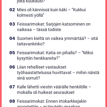
joka kuukausi?
Mies oli kännissä kuin käki – ”Kukkui
kolmesti yöllä”
Feissarimokat: Sarjojen katsominen on
vaikeaa – tässä todiste
Suomen kieltä on vaikea ymmärtää? – sitä
taitavankinko?
Feissarimokat: Katia on pihalla? – ”Miksi
kysyttiin henkkareita?”
Liian rehelliset vastaukset
työhaastattelussa huvittavat – mihin näistä
sinä sorruit?
Kalle lähetti viestin väärälle henkilölle –
mokalla oli huikeat seuraukset
Feissarimokat: Ennen irtokarkkejakin
arvostettiin – ei tiputeltu maahan