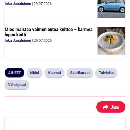
Inka Janatuinen
|
29.07.2026
Mies maistaa vaimon outoa keittoa – karmea
loppu koitti
Inka Janatuinen
|
29.07.2026
AIHEET
bikini
Kuumat
Säärikarvat
Talviaika
Viihdejutut
Jaa
🎁 Huipputarjous jatkuu: 10