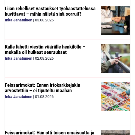
Liian rehelliset vastaukset työhaastattelussa
huvittavat – mihin näistä sinä sorruit?
Inka Janatuinen
|
03.08.2026
Kalle lähetti viestin väärälle henkilölle –
mokalla oli huikeat seuraukset
Inka Janatuinen
|
02.08.2026
Feissarimokat: Ennen irtokarkkejakin
arvostettiin – ei tiputeltu maahan
Inka Janatuinen
|
01.08.2026
Feissarimokat: Hän otti toisen omaisuutta ja