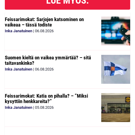
LUE MYÖS:
Feissarimokat: Sarjojen katsominen on
vaikeaa – tässä todiste
Inka Janatuinen
|
06.08.2026
Suomen kieltä on vaikea ymmärtää? – sitä
taitavankinko?
Inka Janatuinen
|
06.08.2026
Feissarimokat: Katia on pihalla? – ”Miksi
kysyttiin henkkareita?”
Inka Janatuinen
|
05.08.2026