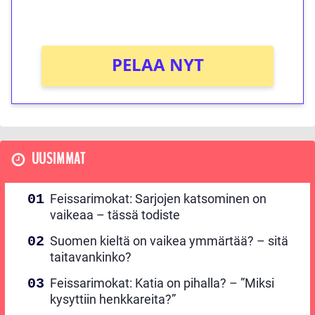
Ei kierrätysvaatimusta!
PELAA NYT
UUSIMMAT
Feissarimokat: Sarjojen katsominen on
vaikeaa – tässä todiste
Suomen kieltä on vaikea ymmärtää? – sitä
taitavankinko?
Feissarimokat: Katia on pihalla? – ”Miksi
kysyttiin henkkareita?”