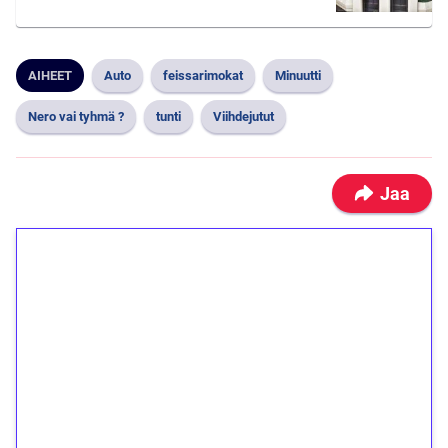
AIHEET
Auto
feissarimokat
Minuutti
Nero vai tyhmä ?
tunti
Viihdejutut
Jaa
1€ = 10€ arvosta
ilmaiskierroksia ilman
kierrätystä!
Talleta 1€
Saat heti 50 ilmaiskierrosta Tuohi 1000 -
peliin (arvo 0,20€ per kierros)!