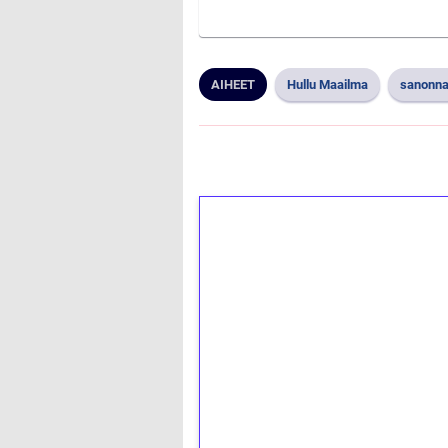
AIHEET
Hullu Maailma
sanonna
1€ = 10€ arvosta 
kierrätystä!
Talleta 1€
Saat heti 50 ilmaiskierr
kierros)!
Ei kierrätysvaatimusta!