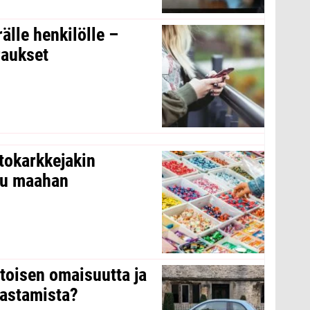
rälle henkilölle –
raukset
tokarkkejakin
ltu maahan
 toisen omaisuutta ja
arastamista?