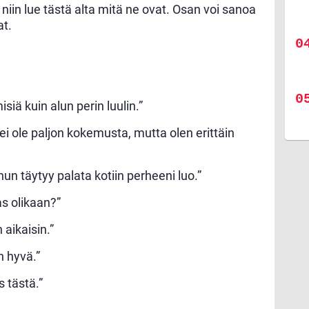
niin lue tästä alta mitä ne ovat. Osan voi sanoa
at.
iä kuin alun perin luulin.”
ei ole paljon kokemusta, mutta olen erittäin
n täytyy palata kotiin perheeni luo.”
s olikaan?”
 aikaisin.”
n hyvä.”
 tästä.”