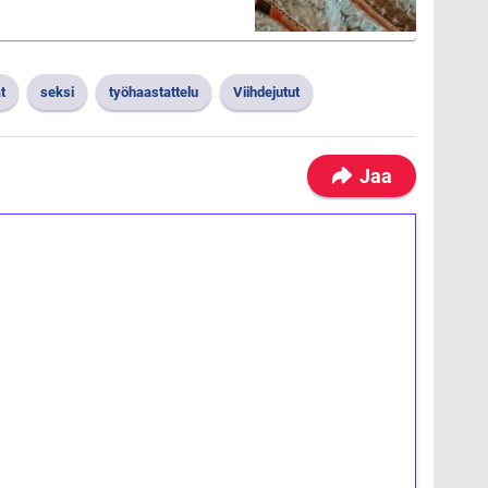
t
seksi
työhaastattelu
Viihdejutut
Jaa
ilmaiskierroksia ilman
osta Tuohi 1000 -peliin (arvo 0,20€ per