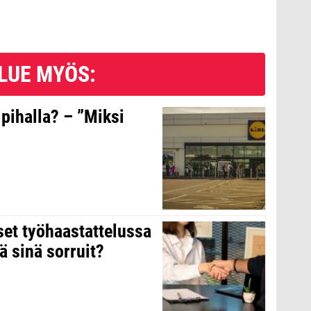
LUE MYÖS:
 pihalla? – ”Miksi
kset työhaastattelussa
ä sinä sorruit?