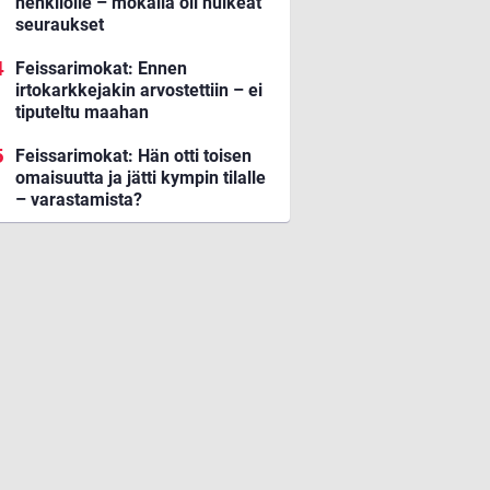
henkilölle – mokalla oli huikeat
seuraukset
Feissarimokat: Ennen
irtokarkkejakin arvostettiin – ei
tiputeltu maahan
Feissarimokat: Hän otti toisen
omaisuutta ja jätti kympin tilalle
– varastamista?