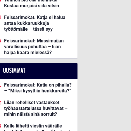
Kustaa murjaisi siitä vitsin
Feissarimokat: Katja ei halua
antaa kukkaruukkuja
työttömälle – tässä syy
Feissarimokat: Massimuijan
varallisuus puhuttaa – liian
halpa kaara mielessä?
UUSIMMAT
Feissarimokat: Katia on pihalla?
– ”Miksi kysyttiin henkkareita?”
Liian rehelliset vastaukset
työhaastattelussa huvittavat –
mihin näistä sinä sorruit?
Kalle lähetti viestin väärälle