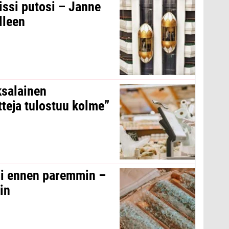
issi putosi – Janne
lleen
ksalainen
tteja tulostuu kolme”
oli ennen paremmin –
in