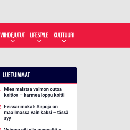
VIIHDEJUTUT
LIFESTYLE
KULTTUURI
LUETUIMMAT
Mies maistaa vaimon outoa
keittoa – karmea loppu koitti
Feissarimokat: Sirpoja on
maailmassa vain kaksi – tässä
syy
Vaimon piti olla mennyttä –