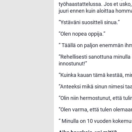
työhaastattelussa. Jos et usko, 
juuri ennen kuin aloittaa homm
”Ystäväni suositteli sinua.”
”Olen nopea oppija.”
” Täällä on paljon enemmän ihmis
”Rehellisesti sanottuna minulla 
innostunut!”
”Kuinka kauan tämä kestää, minu
”Anteeksi mikä sinun nimesi taa
”Olin niin hermostunut, että tulin
”Olen varma, että tulen olemaa
” Minulla on 10 vuoden kokemus