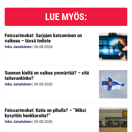
LUE MYÖS:
Feissarimokat: Sarjojen katsominen on
vaikeaa – tässä todiste
Inka Janatuinen
|
06.08.2026
Suomen kieltä on vaikea ymmärtää? – sitä
taitavankinko?
Inka Janatuinen
|
06.08.2026
Feissarimokat: Katia on pihalla? – ”Miksi
kysyttiin henkkareita?”
Inka Janatuinen
|
05.08.2026