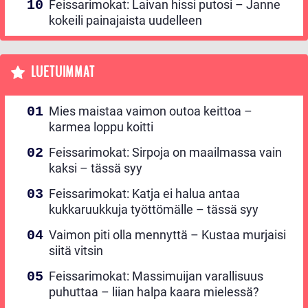
Feissarimokat: Laivan hissi putosi – Janne
kokeili painajaista uudelleen
LUETUIMMAT
Mies maistaa vaimon outoa keittoa –
karmea loppu koitti
Feissarimokat: Sirpoja on maailmassa vain
kaksi – tässä syy
Feissarimokat: Katja ei halua antaa
kukkaruukkuja työttömälle – tässä syy
Vaimon piti olla mennyttä – Kustaa murjaisi
siitä vitsin
Feissarimokat: Massimuijan varallisuus
puhuttaa – liian halpa kaara mielessä?