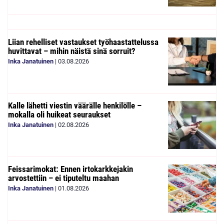
Liian rehelliset vastaukset työhaastattelussa
huvittavat – mihin näistä sinä sorruit?
Inka Janatuinen
|
03.08.2026
Kalle lähetti viestin väärälle henkilölle –
mokalla oli huikeat seuraukset
Inka Janatuinen
|
02.08.2026
Feissarimokat: Ennen irtokarkkejakin
arvostettiin – ei tiputeltu maahan
Inka Janatuinen
|
01.08.2026