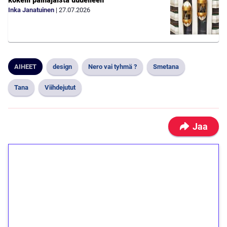
Inka Janatuinen
|
27.07.2026
AIHEET
design
Nero vai tyhmä ?
Smetana
Tana
Viihdejutut
Jaa
1€ = 10€ arvosta
ilmaiskierroksia ilman
kierrätystä!
Talleta 1€