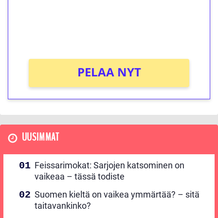
Saat heti 50 ilmaiskierrosta Tuohi 1000 -
peliin (arvo 0,20€ per kierros)!
Ei kierrätysvaatimusta!
PELAA NYT
UUSIMMAT
Feissarimokat: Sarjojen katsominen on
vaikeaa – tässä todiste
Suomen kieltä on vaikea ymmärtää? – sitä
taitavankinko?