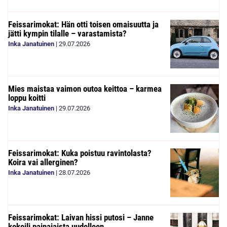
Feissarimokat: Hän otti toisen omaisuutta ja
jätti kympin tilalle – varastamista?
Inka Janatuinen
|
29.07.2026
Mies maistaa vaimon outoa keittoa – karmea
loppu koitti
Inka Janatuinen
|
29.07.2026
Feissarimokat: Kuka poistuu ravintolasta?
Koira vai allerginen?
Inka Janatuinen
|
28.07.2026
Feissarimokat: Laivan hissi putosi – Janne
kokeili painajaista uudelleen