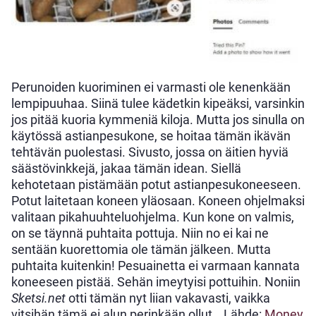
Perunoiden kuoriminen ei varmasti ole kenenkään
lempipuuhaa. Siinä tulee kädetkin kipeäksi, varsinkin
jos pitää kuoria kymmeniä kiloja. Mutta jos sinulla on
käytössä astianpesukone, se hoitaa tämän ikävän
tehtävän puolestasi. Sivusto, jossa on äitien hyviä
säästövinkkejä, jakaa tämän idean. Siellä
kehotetaan pistämään potut astianpesukoneeseen.
Potut laitetaan koneen yläosaan. Koneen ohjelmaksi
valitaan pikahuuhteluohjelma. Kun kone on valmis,
on se täynnä puhtaita pottuja. Niin no ei kai ne
sentään kuorettomia ole tämän jälkeen. Mutta
puhtaita kuitenkin! Pesuainetta ei varmaan kannata
koneeseen pistää. Sehän imeytyisi pottuihin. Noniin
Sketsi.net
otti tämän nyt liian vakavasti, vaikka
vitsihän tämä ei alun perinkään ollut… Lähde:
Money