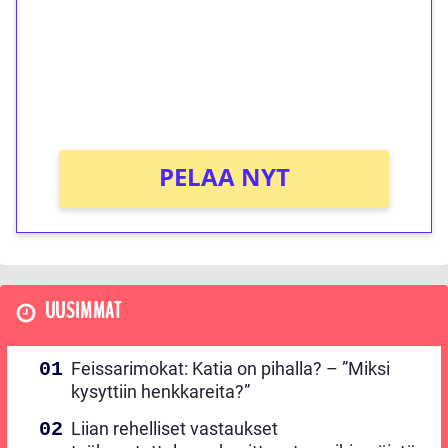
Talleta 1€
Saat heti 50 ilmaiskierrosta Tuohi 1000 -
peliin (arvo 0,20€ per kierros)!
Ei kierrätysvaatimusta!
PELAA NYT
UUSIMMAT
Feissarimokat: Katia on pihalla? – ”Miksi
kysyttiin henkkareita?”
Liian rehelliset vastaukset