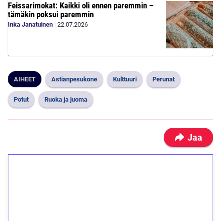
Feissarimokat: Kaikki oli ennen paremmin –
tämäkin poksui paremmin
Inka Janatuinen
|
22.07.2026
AIHEET
Astianpesukone
Kulttuuri
Perunat
Potut
Ruoka ja juoma
Jaa
1€ = 10€ arvosta
ilmaiskierroksia ilman
kierrätystä!