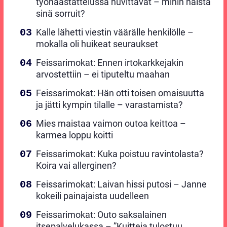
työhaastattelussa huvittavat – mihin näistä
sinä sorruit?
Kalle lähetti viestin väärälle henkilölle –
mokalla oli huikeat seuraukset
Feissarimokat: Ennen irtokarkkejakin
arvostettiin – ei tiputeltu maahan
Feissarimokat: Hän otti toisen omaisuutta
ja jätti kympin tilalle – varastamista?
Mies maistaa vaimon outoa keittoa –
karmea loppu koitti
Feissarimokat: Kuka poistuu ravintolasta?
Koira vai allerginen?
Feissarimokat: Laivan hissi putosi – Janne
kokeili painajaista uudelleen
Feissarimokat: Outo saksalainen
itsepalvelukassa – ”Kuitteja tulostuu