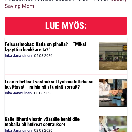
Saving Mom
LUE MYÖS:
Feissarimokat: Katia on pihalla? – ”Miksi
kysyttiin henkkareita?”
Inka Janatuinen
|
05.08.2026
Liian rehelliset vastaukset työhaastattelussa
huvittavat – mihin näistä sinä sorruit?
Inka Janatuinen
|
03.08.2026
Kalle lähetti viestin väärälle henkilölle –
mokalla oli huikeat seuraukset
Inka Janatuinen
|
02.08.2026