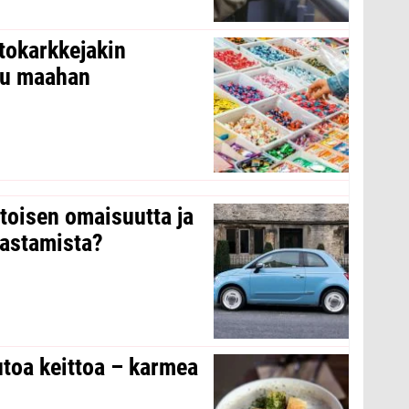
tokarkkejakin
ltu maahan
 toisen omaisuutta ja
arastamista?
toa keittoa – karmea