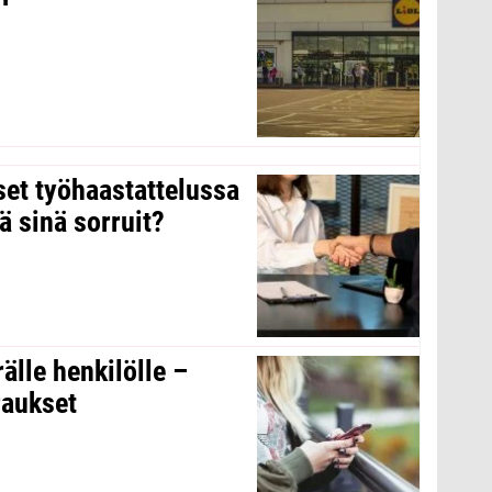
kset työhaastattelussa
ä sinä sorruit?
rälle henkilölle –
raukset