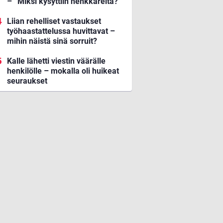
– ”Miksi kysyttiin henkkareita?”
Liian rehelliset vastaukset
työhaastattelussa huvittavat –
mihin näistä sinä sorruit?
Kalle lähetti viestin väärälle
henkilölle – mokalla oli huikeat
seuraukset