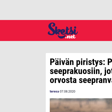
Päivän piristys: 
seeprakuosiin, jo
orvosta seepranv
teresa
07.08.2020