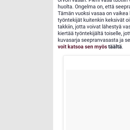
huolta. Ongelma on, että seeprav
Tämän vuoksi vasaa on vaikea läh
työntekijät kuitenkin keksivät
takkiin, jotta voivat lähestyä va
kiertää työntekijältä toiselle, j
kuvasarja seepranvasasta ja sen
voit katsoa sen myös
täältä
.