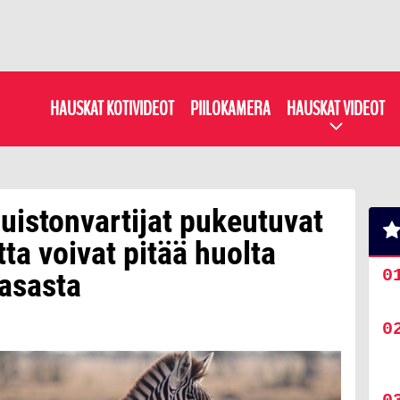
HAUSKAT KOTIVIDEOT
PIILOKAMERA
HAUSKAT VIDEOT
Puistonvartijat pukeutuvat
tta voivat pitää huolta
asasta