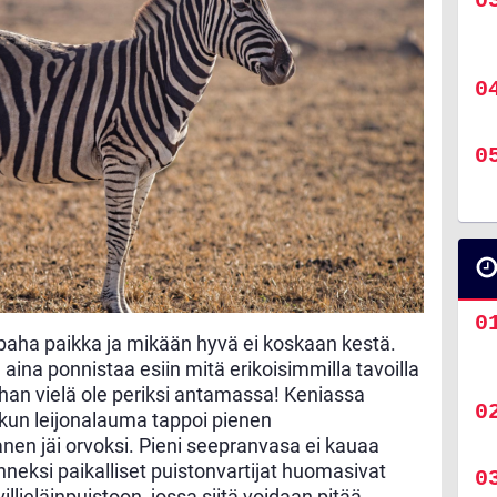
 paha paikka ja mikään hyvä ei koskaan kestä.
 aina ponnistaa esiin mitä erikoisimmilla tavoilla
an vielä ole periksi antamassa! Keniassa
 kun leijonalauma tappoi pienen
en jäi orvoksi. Pieni seepranvasa ei kauaa
nneksi paikalliset puistonvartijat huomasivat
illieläinpuistoon, jossa siitä voidaan pitää