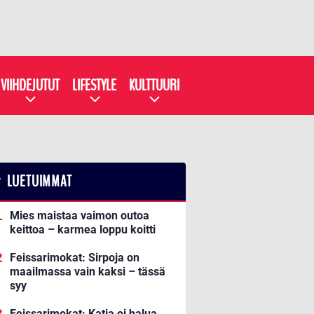
VIIHDEJUTUT
LIFESTYLE
KULTTUURI
LUETUIMMAT
Mies maistaa vaimon outoa
keittoa – karmea loppu koitti
Feissarimokat: Sirpoja on
maailmassa vain kaksi – tässä
syy
Feissarimokat: Katja ei halua