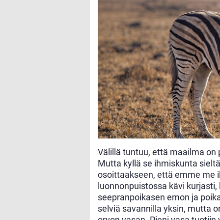
Välillä tuntuu, että maailma on
Mutta kyllä se ihmiskunta sieltä
osoittaakseen, että emme me ih
luonnonpuistossa kävi kurjasti,
seepranpoikasen emon ja poikan
selviä savannilla yksin, mutta o
orvon vasan. Pieni vasa tuotiin v