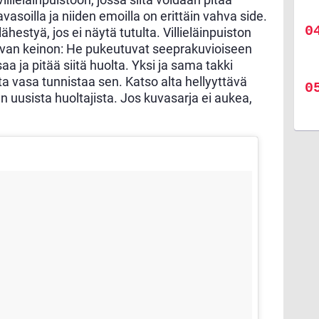
asoilla ja niiden emoilla on erittäin vahva side.
estyä, jos ei näytä tutulta. Villieläinpuiston
 oivan keinon: He pukeutuvat seeprakuvioiseen
saa ja pitää siitä huolta. Yksi ja sama takki
otta vasa tunnistaa sen. Katso alta hellyyttävä
 uusista huoltajista. Jos kuvasarja ei aukea,