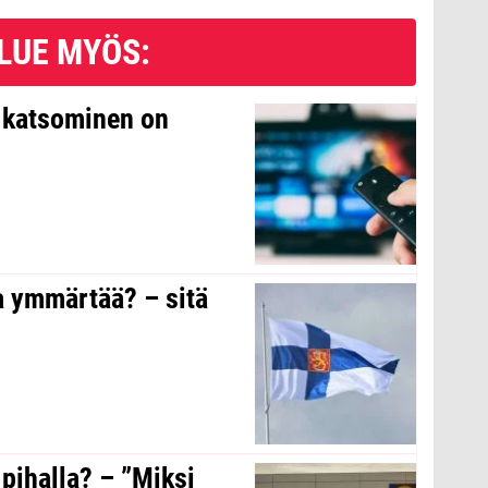
LUE MYÖS:
n katsominen on
a ymmärtää? – sitä
 pihalla? – ”Miksi