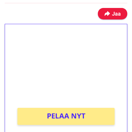
Jaa
1€ = 10€ arvosta
ilmaiskierroksia ilman
kierrätystä!
Talleta 1€
Saat heti 50 ilmaiskierrosta Tuohi 1000 -
peliin (arvo 0,20€ per kierros)!
Ei kierrätysvaatimusta!
PELAA NYT