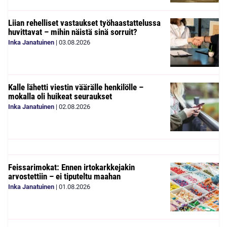
Liian rehelliset vastaukset työhaastattelussa
huvittavat – mihin näistä sinä sorruit?
Inka Janatuinen
|
03.08.2026
Kalle lähetti viestin väärälle henkilölle –
mokalla oli huikeat seuraukset
Inka Janatuinen
|
02.08.2026
Feissarimokat: Ennen irtokarkkejakin
arvostettiin – ei tiputeltu maahan
Inka Janatuinen
|
01.08.2026