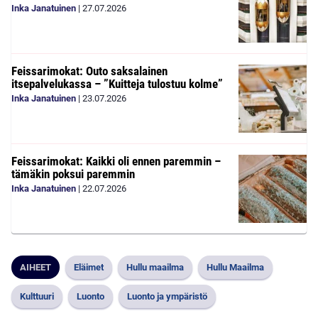
Inka Janatuinen
|
27.07.2026
Feissarimokat: Outo saksalainen
itsepalvelukassa – ”Kuitteja tulostuu kolme”
Inka Janatuinen
|
23.07.2026
Feissarimokat: Kaikki oli ennen paremmin –
tämäkin poksui paremmin
Inka Janatuinen
|
22.07.2026
AIHEET
Eläimet
Hullu maailma
Hullu Maailma
Kulttuuri
Luonto
Luonto ja ympäristö