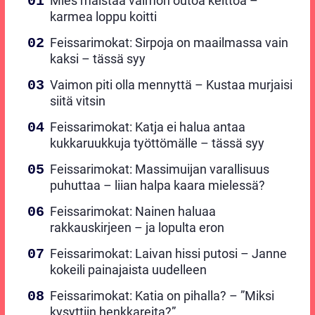
Mies maistaa vaimon outoa keittoa –
karmea loppu koitti
Feissarimokat: Sirpoja on maailmassa vain
kaksi – tässä syy
Vaimon piti olla mennyttä – Kustaa murjaisi
siitä vitsin
Feissarimokat: Katja ei halua antaa
kukkaruukkuja työttömälle – tässä syy
Feissarimokat: Massimuijan varallisuus
puhuttaa – liian halpa kaara mielessä?
Feissarimokat: Nainen haluaa
rakkauskirjeen – ja lopulta eron
Feissarimokat: Laivan hissi putosi – Janne
kokeili painajaista uudelleen
Feissarimokat: Katia on pihalla? – ”Miksi
kysyttiin henkkareita?”