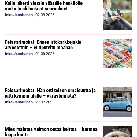
Kalle lähetti viestin väärälle henkilölle –
mokalla oli huikeat seuraukset
Inka Janatuinen
|
02.08.2026
Feissarimokat: Ennen irtokarkkejakin
arvostettiin – ei tiputeltu maahan
Inka Janatuinen
|
01.08.2026
Feissarimokat: Hän otti toisen omaisuutta ja
jätti kympin tilalle – varastamista?
Inka Janatuinen
|
29.07.2026
Mies maistaa vaimon outoa keittoa – karmea
loppu koitti