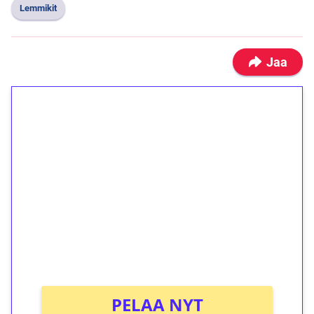
Lemmikit
Jaa
1€ = 10€ arvosta
ilmaiskierroksia ilman
kierrätystä!
Talleta 1€
Saat heti 50 ilmaiskierrosta Tuohi 1000 -
peliin (arvo 0,20€ per kierros)!
Ei kierrätysvaatimusta!
PELAA NYT