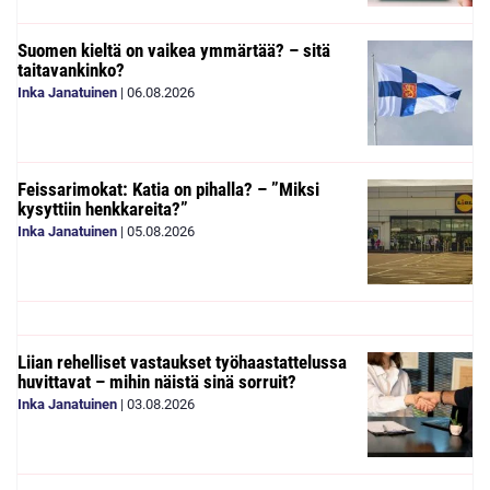
Suomen kieltä on vaikea ymmärtää? – sitä
taitavankinko?
Inka Janatuinen
|
06.08.2026
Feissarimokat: Katia on pihalla? – ”Miksi
kysyttiin henkkareita?”
Inka Janatuinen
|
05.08.2026
Liian rehelliset vastaukset työhaastattelussa
huvittavat – mihin näistä sinä sorruit?
Inka Janatuinen
|
03.08.2026