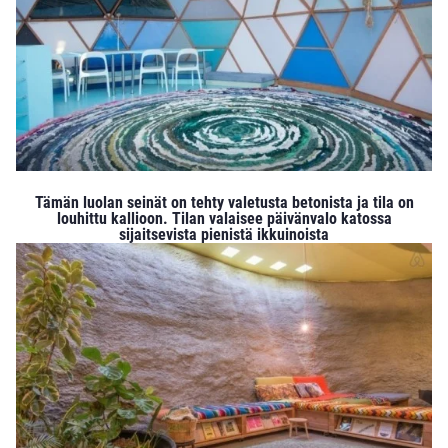
Tämän luolan seinät on tehty valetusta betonista ja tila on
louhittu kallioon. Tilan valaisee päivänvalo katossa
sijaitsevista pienistä ikkuinoista