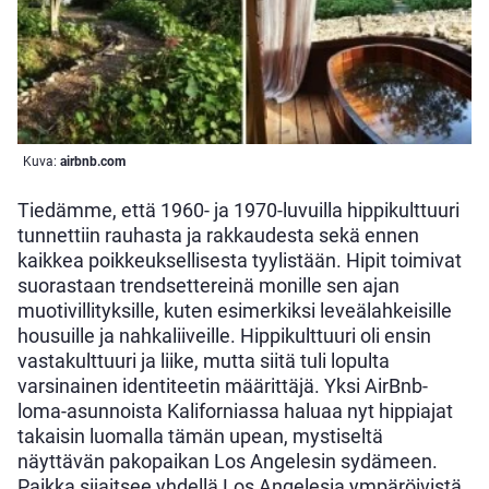
Kuva:
airbnb.com
Tiedämme, että 1960- ja 1970-luvuilla hippikulttuuri
tunnettiin rauhasta ja rakkaudesta sekä ennen
kaikkea poikkeuksellisesta tyylistään. Hipit toimivat
suorastaan trendsettereinä monille sen ajan
muotivillityksille, kuten esimerkiksi leveälahkeisille
housuille ja nahkaliiveille. Hippikulttuuri oli ensin
vastakulttuuri ja liike, mutta siitä tuli lopulta
varsinainen identiteetin määrittäjä. Yksi AirBnb-
loma-asunnoista Kaliforniassa haluaa nyt hippiajat
takaisin luomalla tämän upean, mystiseltä
näyttävän pakopaikan Los Angelesin sydämeen.
Paikka sijaitsee yhdellä Los Angelesia ympäröivistä