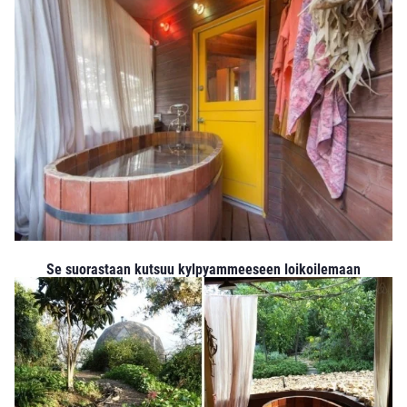
Se suorastaan kutsuu kylpyammeeseen loikoilemaan