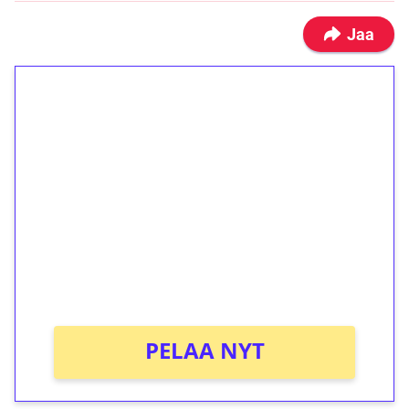
Jaa
1€ = 10€ arvosta
ilmaiskierroksia ilman
kierrätystä!
Talleta 1€
Saat heti 50 ilmaiskierrosta Tuohi 1000 -
peliin (arvo 0,20€ per kierros)!
Ei kierrätysvaatimusta!
PELAA NYT