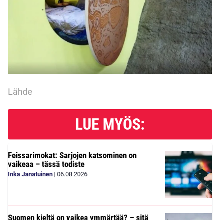
Lähde
LUE MYÖS:
Feissarimokat: Sarjojen katsominen on
vaikeaa – tässä todiste
Inka Janatuinen
|
06.08.2026
Suomen kieltä on vaikea ymmärtää? – sitä