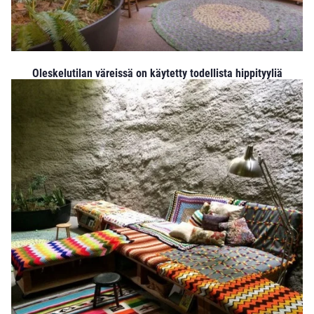
Oleskelutilan väreissä on käytetty todellista hippityyliä