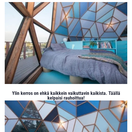
Ylin kerros on ehkä kaikkein vaikuttavin kaikista. Täällä
kelpaisi rauhoittua!