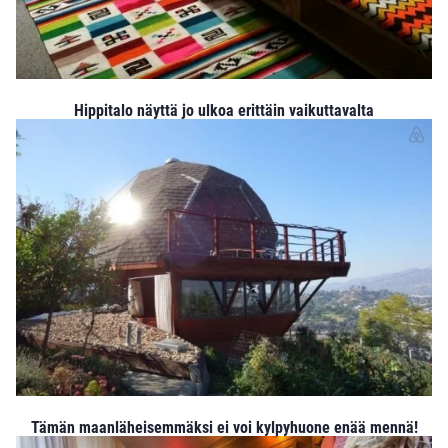
Hippitalo näyttä jo ulkoa erittäin vaikuttavalta
Tämän maanläheisemmäksi ei voi kylpyhuone enää mennä!