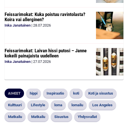
Feissarimokat: Kuka poistuu ravintolasta?
Koira vai allerginen?
Inka Janatuinen
|
28.07.2026
Feissarimokat: Laivan hissi putosi – Janne
kokeili painajaista uudelleen
Inka Janatuinen
|
27.07.2026
AIHEET
hippi
Inspiraatio
koti
Koti ja sisustus
Kulttuuri
Lifestyle
loma
lomailu
Los Angeles
Matkailu
Matkailu
Sisustus
Yhdysvallat