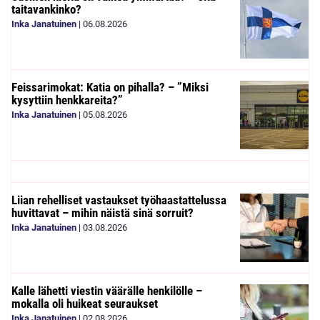
taitavankinko?
Inka Janatuinen
|
06.08.2026
Feissarimokat: Katia on pihalla? – ”Miksi
kysyttiin henkkareita?”
Inka Janatuinen
|
05.08.2026
Liian rehelliset vastaukset työhaastattelussa
huvittavat – mihin näistä sinä sorruit?
Inka Janatuinen
|
03.08.2026
Kalle lähetti viestin väärälle henkilölle –
mokalla oli huikeat seuraukset
Inka Janatuinen
|
02.08.2026