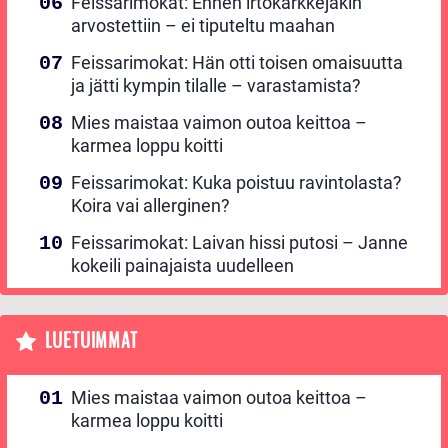
Feissarimokat: Ennen irtokarkkejakin
arvostettiin – ei tiputeltu maahan
Feissarimokat: Hän otti toisen omaisuutta
ja jätti kympin tilalle – varastamista?
Mies maistaa vaimon outoa keittoa –
karmea loppu koitti
Feissarimokat: Kuka poistuu ravintolasta?
Koira vai allerginen?
Feissarimokat: Laivan hissi putosi – Janne
kokeili painajaista uudelleen
LUETUIMMAT
Mies maistaa vaimon outoa keittoa –
karmea loppu koitti