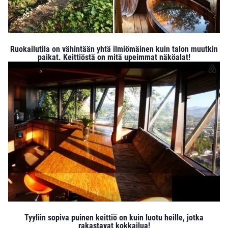
Ruokailutila on vähintään yhtä ilmiömäinen kuin talon muutkin
paikat. Keittiöstä on mitä upeimmat näköalat!
Tyyliin sopiva puinen keittiö on kuin luotu heille, jotka
rakastavat kokkailua!