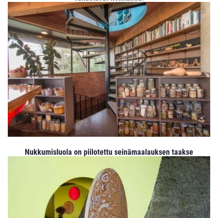
Nukkumisluola on piilotettu seinämaalauksen taakse