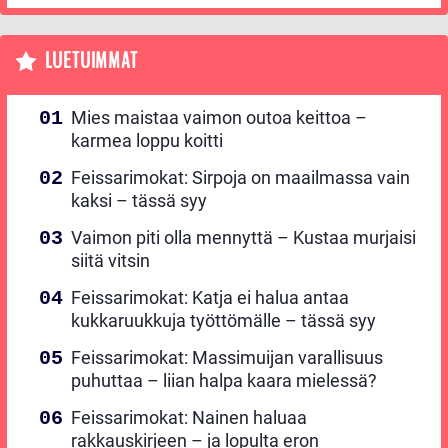
LUETUIMMAT
Mies maistaa vaimon outoa keittoa –
karmea loppu koitti
Feissarimokat: Sirpoja on maailmassa vain
kaksi – tässä syy
Vaimon piti olla mennyttä – Kustaa murjaisi
siitä vitsin
Feissarimokat: Katja ei halua antaa
kukkaruukkuja työttömälle – tässä syy
Feissarimokat: Massimuijan varallisuus
puhuttaa – liian halpa kaara mielessä?
Feissarimokat: Nainen haluaa
rakkauskirjeen – ja lopulta eron