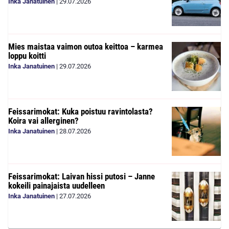
Inka Janatuinen
|
29.07.2026
Mies maistaa vaimon outoa keittoa – karmea
loppu koitti
Inka Janatuinen
|
29.07.2026
Feissarimokat: Kuka poistuu ravintolasta?
Koira vai allerginen?
Inka Janatuinen
|
28.07.2026
Feissarimokat: Laivan hissi putosi – Janne
kokeili painajaista uudelleen
Inka Janatuinen
|
27.07.2026