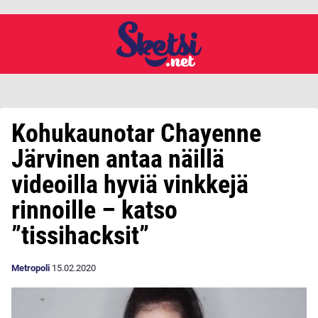
Kohukaunotar Chayenne
Järvinen antaa näillä
videoilla hyviä vinkkejä
rinnoille – katso
”tissihacksit”
Metropoli
15.02.2020