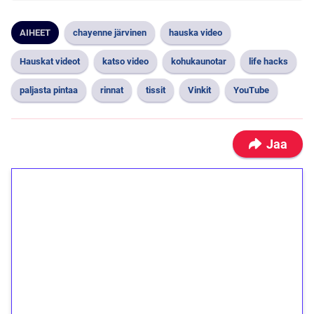
AIHEET
chayenne järvinen
hauska video
Hauskat videot
katso video
kohukaunotar
life hacks
paljasta pintaa
rinnat
tissit
Vinkit
YouTube
Jaa
1€ = 10€ arvosta
ilmaiskierroksia ilman
kierrätystä!
Talleta 1€
Saat heti 50 ilmaiskierrosta Tuohi 1000 -
peliin (arvo 0,20€ per kierros)!