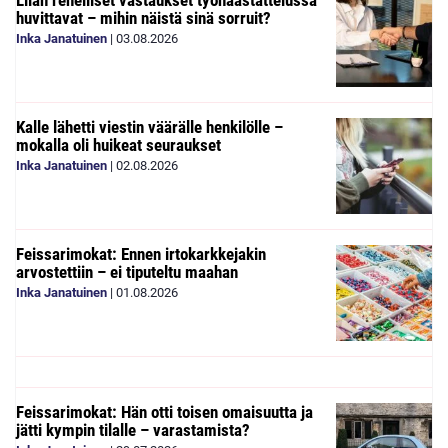
Liian rehelliset vastaukset työhaastattelussa
huvittavat – mihin näistä sinä sorruit?
Inka Janatuinen
|
03.08.2026
Kalle lähetti viestin väärälle henkilölle –
mokalla oli huikeat seuraukset
Inka Janatuinen
|
02.08.2026
Feissarimokat: Ennen irtokarkkejakin
arvostettiin – ei tiputeltu maahan
Inka Janatuinen
|
01.08.2026
Feissarimokat: Hän otti toisen omaisuutta ja
jätti kympin tilalle – varastamista?