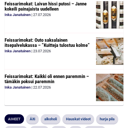
Feissarimokat: Laivan hissi putosi – Janne
kokeili painajaista uudelleen
Inka Janatuinen
|
27.07.2026
Feissarimokat: Outo saksalainen
itsepalvelukassa – ”Kuitteja tulostuu kolme”
Inka Janatuinen
|
23.07.2026
Feissarimokat: Kaikki oli ennen paremmin –
tämäkin poksui paremmin
Inka Janatuinen
|
22.07.2026
AIHEET
Äiti
alkoholi
Hauskat videot
hurja pila