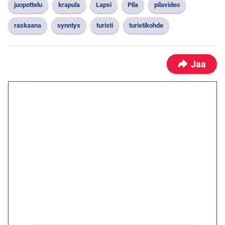
juopottelu
krapula
Lapsi
Pila
pilavideo
raskaana
synntys
turisti
turistikohde
Jaa
1€ = 10€ arvosta
ilmaiskierroksia ilman
kierrätystä!
Talleta 1€
Saat heti 50 ilmaiskierrosta Tuohi 1000 -
peliin (arvo 0,20€ per kierros)!
Ei kierrätysvaatimusta!