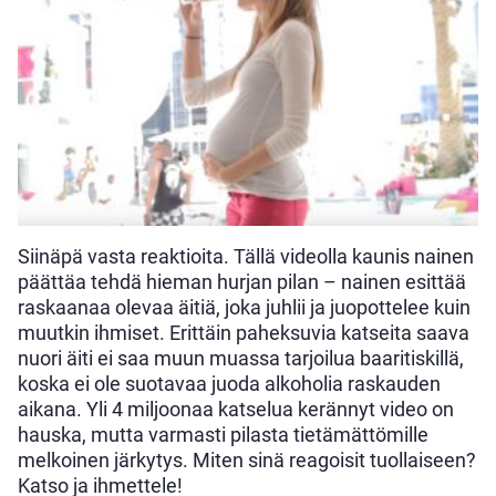
Siinäpä vasta reaktioita. Tällä videolla kaunis nainen
päättäa tehdä hieman hurjan pilan – nainen esittää
raskaanaa olevaa äitiä, joka juhlii ja juopottelee kuin
muutkin ihmiset. Erittäin paheksuvia katseita saava
nuori äiti ei saa muun muassa tarjoilua baaritiskillä,
koska ei ole suotavaa juoda alkoholia raskauden
aikana. Yli 4 miljoonaa katselua kerännyt video on
hauska, mutta varmasti pilasta tietämättömille
melkoinen järkytys. Miten sinä reagoisit tuollaiseen?
Katso ja ihmettele!