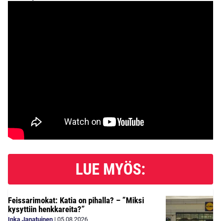
LUE MYÖS:
Feissarimokat: Katia on pihalla? – ”Miksi
kysyttiin henkkareita?”
Inka Janatuinen
|
05.08.2026