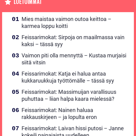
LUETUIMMAT
Mies maistaa vaimon outoa keittoa –
karmea loppu koitti
Feissarimokat: Sirpoja on maailmassa vain
kaksi – tässä syy
Vaimon piti olla mennyttä – Kustaa murjaisi
siitä vitsin
Feissarimokat: Katja ei halua antaa
kukkaruukkuja työttömälle – tässä syy
Feissarimokat: Massimuijan varallisuus
puhuttaa – liian halpa kaara mielessä?
Feissarimokat: Nainen haluaa
rakkauskirjeen – ja lopulta eron
Feissarimokat: Laivan hissi putosi – Janne
kokeili painajaista uudelleen