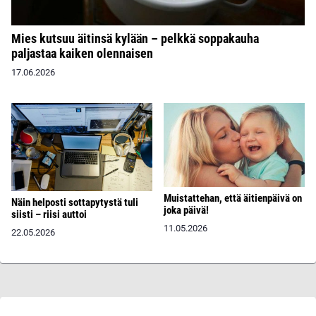
Mies kutsuu äitinsä kylään – pelkkä soppakauha
paljastaa kaiken olennaisen
17.06.2026
Muistattehan, että äitienpäivä on
Näin helposti sottapytystä tuli
joka päivä!
siisti – riisi auttoi
11.05.2026
22.05.2026