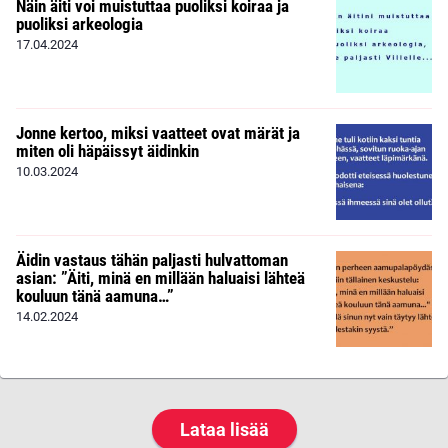
Näin äiti voi muistuttaa puoliksi koiraa ja
puoliksi arkeologia
17.04.2024
Jonne kertoo, miksi vaatteet ovat märät ja
miten oli häpäissyt äidinkin
10.03.2024
Äidin vastaus tähän paljasti hulvattoman
asian: ”Äiti, minä en millään haluaisi lähteä
kouluun tänä aamuna…”
14.02.2024
Lataa lisää