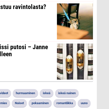
stuu ravintolasta?
issi putosi – Janne
lleen
videot
hurmaaminen
iskeä
iskeä nainen
mies
Naiset
pokaaminen
romantiikka
uuno