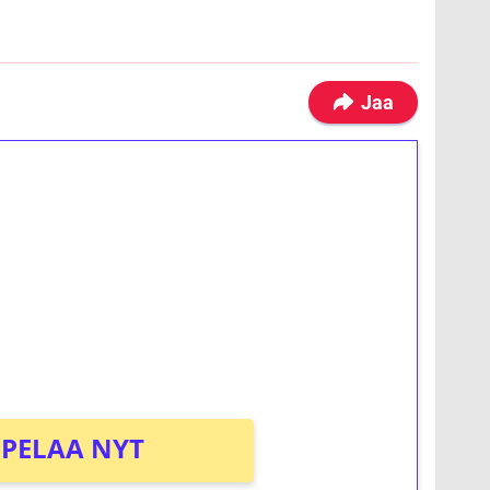
Jaa
ilmaiskierroksia ilman
osta Tuohi 1000 -peliin (arvo 0,20€ per
PELAA NYT