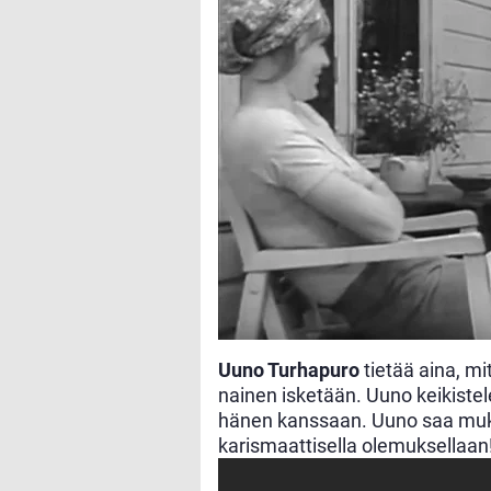
Uuno Turhapuro
tietää aina, mi
nainen isketään. Uuno keikistele
hänen kanssaan. Uuno saa mukaa
karismaattisella olemuksellaan