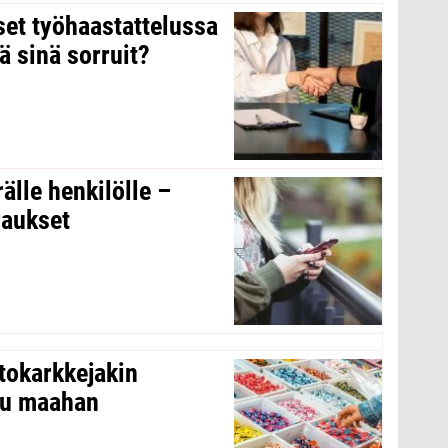
kset työhaastattelussa
ä sinä sorruit?
rälle henkilölle –
raukset
tokarkkejakin
ltu maahan