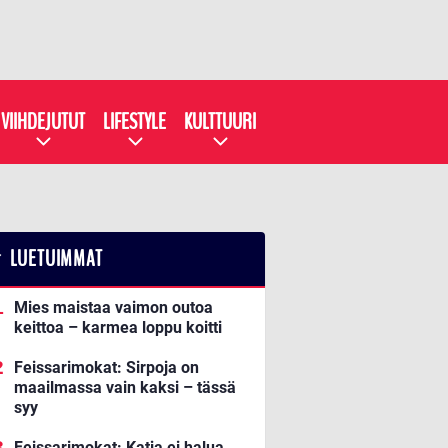
VIIHDEJUTUT
LIFESTYLE
KULTTUURI
LUETUIMMAT
Mies maistaa vaimon outoa
keittoa – karmea loppu koitti
Feissarimokat: Sirpoja on
maailmassa vain kaksi – tässä
syy
Feissarimokat: Katja ei halua