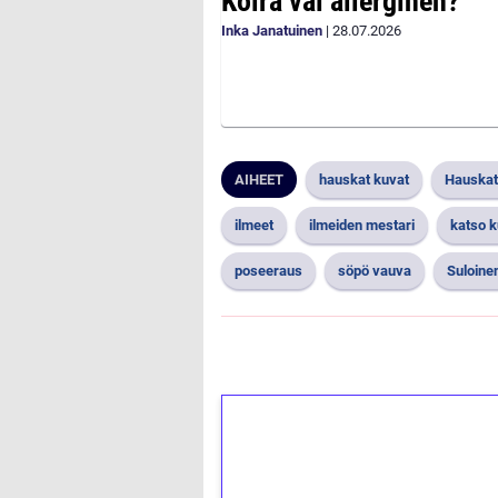
Koira vai allerginen?
Inka Janatuinen
|
28.07.2026
AIHEET
hauskat kuvat
Hauskat
ilmeet
ilmeiden mestari
katso k
poseeraus
söpö vauva
Suloine
1€ = 10€ arvosta 
kierrätystä!