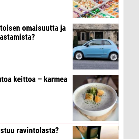
 toisen omaisuutta ja
arastamista?
toa keittoa – karmea
stuu ravintolasta?