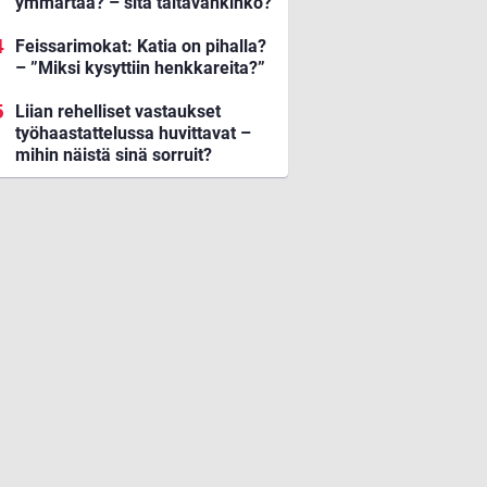
ymmärtää? – sitä taitavankinko?
Feissarimokat: Katia on pihalla?
– ”Miksi kysyttiin henkkareita?”
Liian rehelliset vastaukset
työhaastattelussa huvittavat –
mihin näistä sinä sorruit?