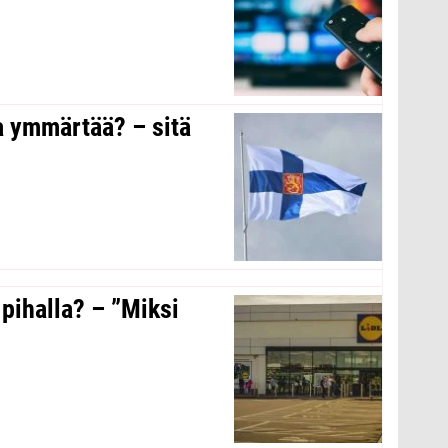
a ymmärtää? – sitä
 pihalla? – ”Miksi