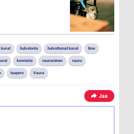
 kuvat
hulvatonta
hulvattomat kuvat
ilme
uvat
koomista
nauraminen
nauru
n
taapero
Vauva
Jaa
ilmaiskierroksia ilman