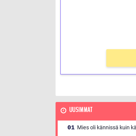
Talleta 1€
Saat heti 50 ilmaiskierr
kierros)!
Ei kierrätysvaatimusta!
UUSIMMAT
Mies oli kännissä kuin kä