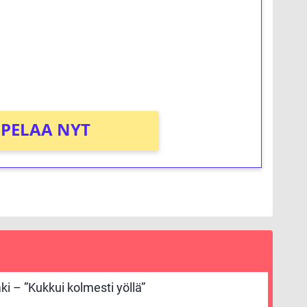
osta Tuohi 1000 -peliin (arvo 0,20€ per
PELAA NYT
ki – ”Kukkui kolmesti yöllä”