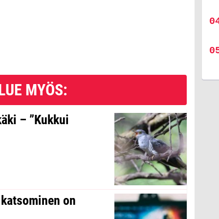
LUE MYÖS:
käki – ”Kukkui
n katsominen on