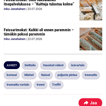
itsepalvelukassa – ”Kuitteja tulostuu kolme”
Inka Janatuinen
|
23.07.2026
Feissarimokat: Kaikki oli ennen paremmin –
tämäkin poksui paremmin
Inka Janatuinen
|
22.07.2026
AIHEET
Deittailu
Hauskat videot
isävartalo
komeat
Miehet
Naiset
paljasta pintaa
treenattu
treenattu vartalo
treeni
Treffit
Jaa