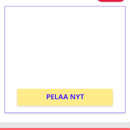
1€ = 10€ arvosta
ilmaiskierroksia ilman
kierrätystä!
Talleta 1€
Saat heti 50 ilmaiskierrosta Tuohi 1000 -
peliin (arvo 0,20€ per kierros)!
Ei kierrätysvaatimusta!
PELAA NYT