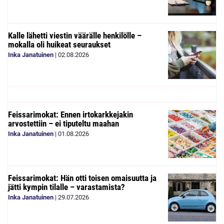
Kalle lähetti viestin väärälle henkilölle –
mokalla oli huikeat seuraukset
Inka Janatuinen
|
02.08.2026
Feissarimokat: Ennen irtokarkkejakin
arvostettiin – ei tiputeltu maahan
Inka Janatuinen
|
01.08.2026
Feissarimokat: Hän otti toisen omaisuutta ja
jätti kympin tilalle – varastamista?
Inka Janatuinen
|
29.07.2026