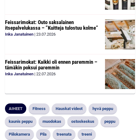
Feissarimokat: Outo saksalainen
itsepalvelukassa – ”Kuitteja tulostuu kolme”
Inka Janatuinen
|
23.07.2026
Feissarimokat: Kaikki oli ennen paremmin –
tämäkin poksui paremmin
Inka Janatuinen
|
22.07.2026
AIHEET
Fitness
Hauskat videot
hyvä peppu
kaunis peppu
muodokas
ostoskeskus
peppu
Piilokamera
Pila
treenata
treeni