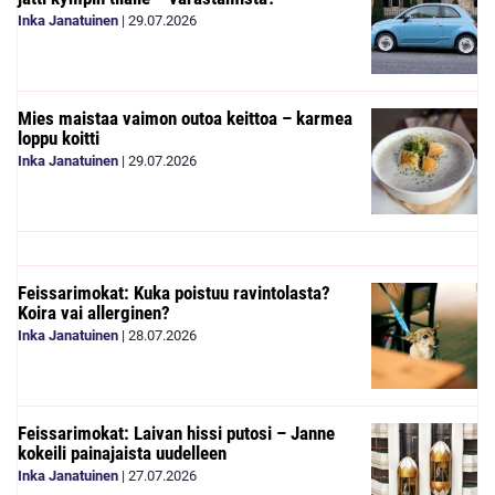
Inka Janatuinen
|
29.07.2026
Mies maistaa vaimon outoa keittoa – karmea
loppu koitti
Inka Janatuinen
|
29.07.2026
Feissarimokat: Kuka poistuu ravintolasta?
Koira vai allerginen?
Inka Janatuinen
|
28.07.2026
Feissarimokat: Laivan hissi putosi – Janne
kokeili painajaista uudelleen
Inka Janatuinen
|
27.07.2026