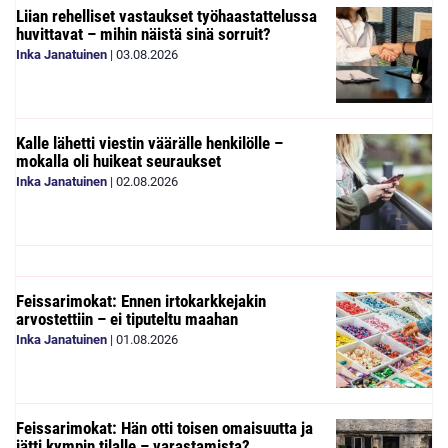
Liian rehelliset vastaukset työhaastattelussa
huvittavat – mihin näistä sinä sorruit?
Inka Janatuinen
|
03.08.2026
Kalle lähetti viestin väärälle henkilölle –
mokalla oli huikeat seuraukset
Inka Janatuinen
|
02.08.2026
Feissarimokat: Ennen irtokarkkejakin
arvostettiin – ei tiputeltu maahan
Inka Janatuinen
|
01.08.2026
Feissarimokat: Hän otti toisen omaisuutta ja
jätti kympin tilalle – varastamista?