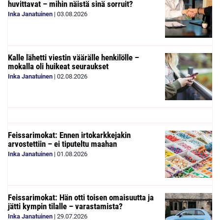
huvittavat – mihin näistä sinä sorruit?
Inka Janatuinen
|
03.08.2026
Kalle lähetti viestin väärälle henkilölle –
mokalla oli huikeat seuraukset
Inka Janatuinen
|
02.08.2026
Feissarimokat: Ennen irtokarkkejakin
arvostettiin – ei tiputeltu maahan
Inka Janatuinen
|
01.08.2026
Feissarimokat: Hän otti toisen omaisuutta ja
jätti kympin tilalle – varastamista?
Inka Janatuinen
|
29.07.2026