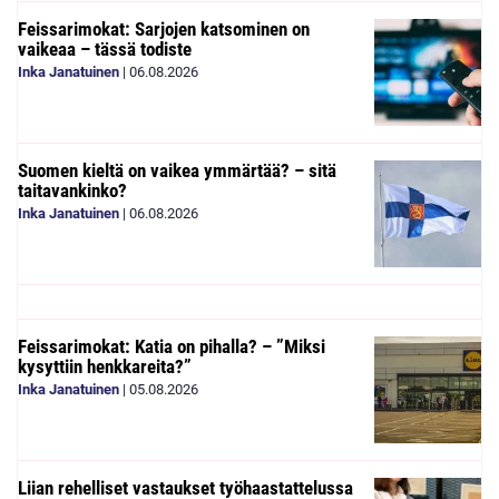
Feissarimokat: Sarjojen katsominen on
vaikeaa – tässä todiste
Inka Janatuinen
|
06.08.2026
Suomen kieltä on vaikea ymmärtää? – sitä
taitavankinko?
Inka Janatuinen
|
06.08.2026
Feissarimokat: Katia on pihalla? – ”Miksi
kysyttiin henkkareita?”
Inka Janatuinen
|
05.08.2026
Liian rehelliset vastaukset työhaastattelussa