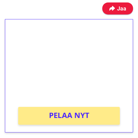
Jaa
1€ = 10€ arvosta
ilmaiskierroksia ilman
kierrätystä!
Talleta 1€
Saat heti 50 ilmaiskierrosta Tuohi 1000 -
peliin (arvo 0,20€ per kierros)!
Ei kierrätysvaatimusta!
PELAA NYT