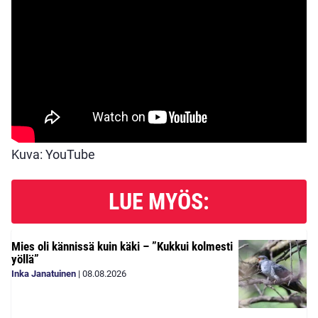
Kuva: YouTube
LUE MYÖS:
Mies oli kännissä kuin käki – ”Kukkui kolmesti
yöllä”
Inka Janatuinen
|
08.08.2026