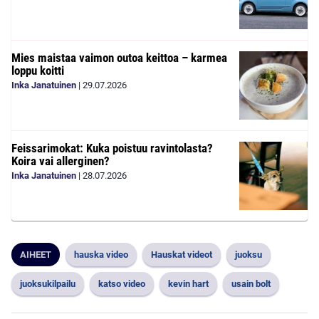
Mies maistaa vaimon outoa keittoa – karmea
loppu koitti
Inka Janatuinen
|
29.07.2026
Feissarimokat: Kuka poistuu ravintolasta?
Koira vai allerginen?
Inka Janatuinen
|
28.07.2026
AIHEET
hauska video
Hauskat videot
juoksu
juoksukilpailu
katso video
kevin hart
usain bolt