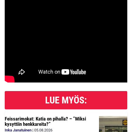
LUE MYÖS:
Feissarimokat: Katia on pihalla? – ”Miksi
kysyttiin henkkareita?”
Inka Janatuinen
|
05.08.2026