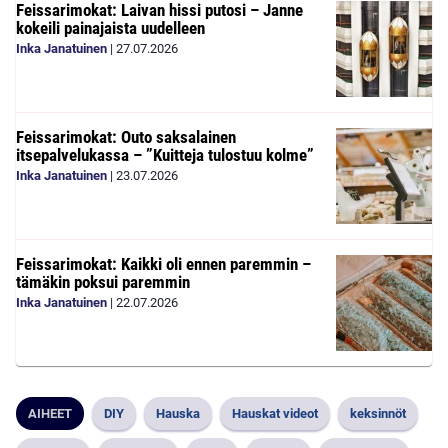
Feissarimokat: Laivan hissi putosi – Janne
kokeili painajaista uudelleen
Inka Janatuinen
|
27.07.2026
Feissarimokat: Outo saksalainen
itsepalvelukassa – ”Kuitteja tulostuu kolme”
Inka Janatuinen
|
23.07.2026
Feissarimokat: Kaikki oli ennen paremmin –
tämäkin poksui paremmin
Inka Janatuinen
|
22.07.2026
AIHEET
DIY
Hauska
Hauskat videot
keksinnöt