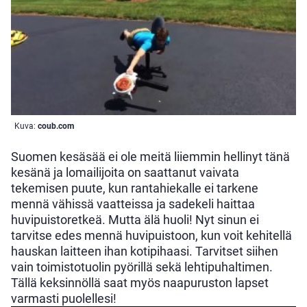
Kuva:
coub.com
Suomen kesäsää ei ole meitä liiemmin hellinyt tänä
kesänä ja lomailijoita on saattanut vaivata
tekemisen puute, kun rantahiekalle ei tarkene
mennä vähissä vaatteissa ja sadekeli haittaa
huvipuistoretkeä. Mutta älä huoli! Nyt sinun ei
tarvitse edes mennä huvipuistoon, kun voit kehitellä
hauskan laitteen ihan kotipihaasi. Tarvitset siihen
vain toimistotuolin pyörillä sekä lehtipuhaltimen.
Tällä keksinnöllä saat myös naapuruston lapset
varmasti puolellesi!