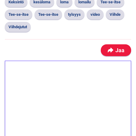
Keksintö
kesäloma
loma
lomailu
Tee-se-itse
Tee-se-itse
Tee-se-itse
tylsyys
video
Viihde
Viihdejutut
Jaa
1€ = 10€ arvosta
ilmaiskierroksia ilman
kierrätystä!
Talleta 1€
Saat heti 50 ilmaiskierrosta Tuohi 1000 -
peliin (arvo 0,20€ per kierros)!
Ei kierrätysvaatimusta!