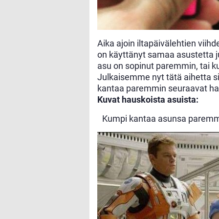
Aika ajoin iltapäivälehtien viihd
on käyttänyt samaa asustetta j
asu on sopinut paremmin, tai 
Julkaisemme nyt tätä aihetta s
kantaa paremmin seuraavat ha
Kuvat hauskoista asuista:
Kumpi kantaa asunsa paremmi