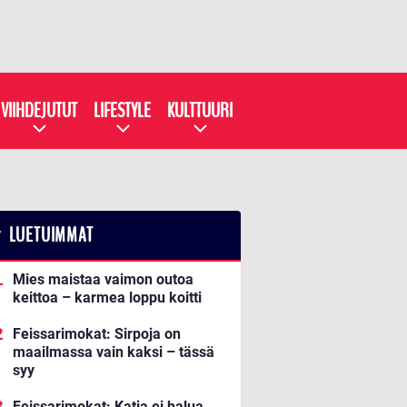
VIIHDEJUTUT
LIFESTYLE
KULTTUURI
LUETUIMMAT
Mies maistaa vaimon outoa
keittoa – karmea loppu koitti
Feissarimokat: Sirpoja on
maailmassa vain kaksi – tässä
syy
Feissarimokat: Katja ei halua