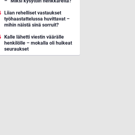
– ”Miksi kysyttiin henkkareita?”
Liian rehelliset vastaukset
työhaastattelussa huvittavat –
mihin näistä sinä sorruit?
Kalle lähetti viestin väärälle
henkilölle – mokalla oli huikeat
seuraukset