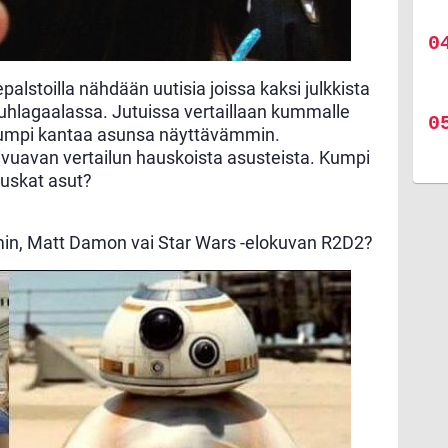
epalstoilla nähdään uutisia joissa kaksi julkkista
uhlagaalassa. Jutuissa vertaillaan kummalle
kumpi kantaa asunsa näyttävämmin.
ivuavan vertailun hauskoista asusteista. Kumpi
uskat asut?
n, Matt Damon vai Star Wars -elokuvan R2D2?