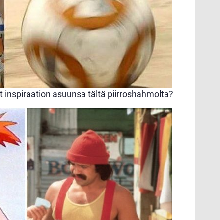
inspiraation asuunsa tältä piirroshahmolta?