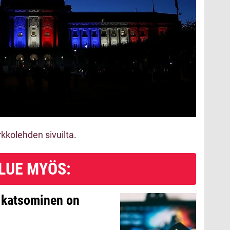
kkolehden sivuilta
.
LUE MYÖS:
n katsominen on