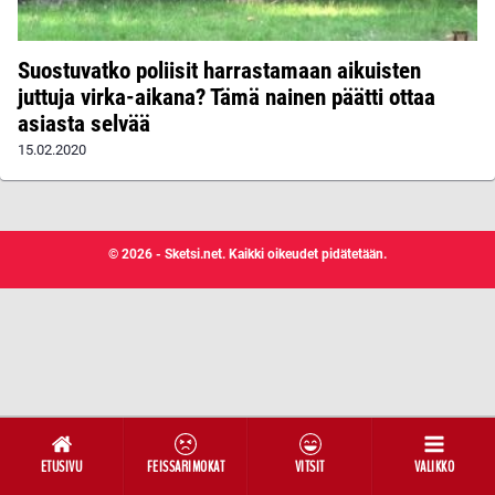
Suostuvatko poliisit harrastamaan aikuisten
juttuja virka-aikana? Tämä nainen päätti ottaa
asiasta selvää
15.02.2020
© 2026 - Sketsi.net. Kaikki oikeudet pidätetään.
ETUSIVU
FEISSARIMOKAT
VITSIT
VALIKKO