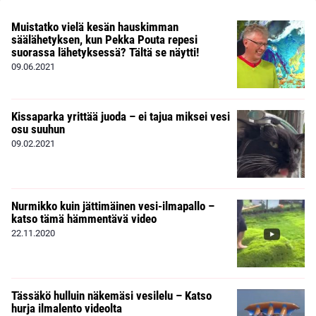
Muistatko vielä kesän hauskimman
säälähetyksen, kun Pekka Pouta repesi
suorassa lähetyksessä? Tältä se näytti!
09.06.2021
Kissaparka yrittää juoda – ei tajua miksei vesi
osu suuhun
09.02.2021
Nurmikko kuin jättimäinen vesi-ilmapallo –
katso tämä hämmentävä video
22.11.2020
Tässäkö hulluin näkemäsi vesilelu – Katso
hurja ilmalento videolta