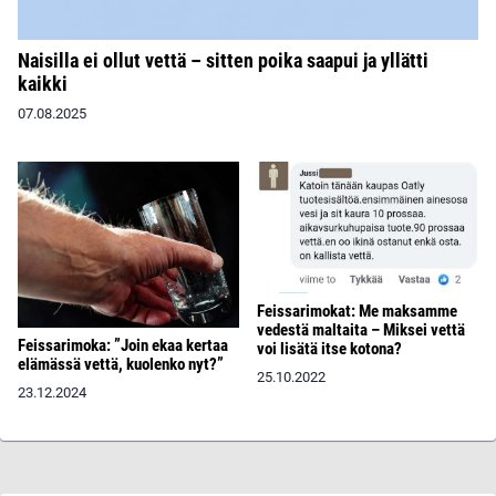
Naisilla ei ollut vettä – sitten poika saapui ja yllätti
kaikki
07.08.2025
Feissarimokat: Me maksamme
vedestä maltaita – Miksei vettä
Feissarimoka: ”Join ekaa kertaa
voi lisätä itse kotona?
elämässä vettä, kuolenko nyt?”
25.10.2022
23.12.2024