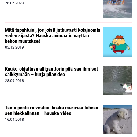
28.06.2020
Mitä tapahtuisi, jos joisit jatkuvasti kolajuomia
veden sijasta? Hauska animaatio näyttää
kehon muutokset
03.12.2019
Kauko-ohjattava alligaattorin pää saa ihmiset
säikkymään – hurja pilavideo
28.09.2018
Tämä pentu raivostuu, koska merivesi tuhoaa
sen hiekkalinnan – hauska video
16.04.2018