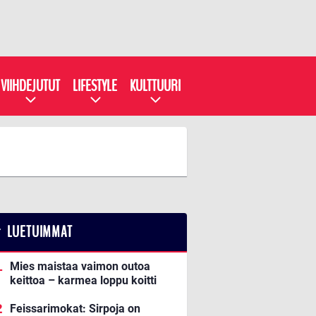
VIIHDEJUTUT
LIFESTYLE
KULTTUURI
LUETUIMMAT
Mies maistaa vaimon outoa
keittoa – karmea loppu koitti
Feissarimokat: Sirpoja on