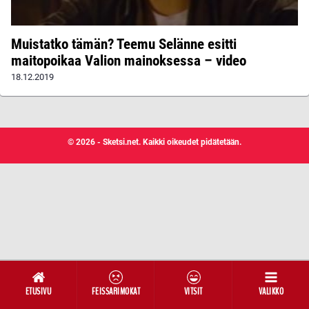
Muistatko tämän? Teemu Selänne esitti
maitopoikaa Valion mainoksessa – video
18.12.2019
© 2026 - Sketsi.net. Kaikki oikeudet pidätetään.
ETUSIVU
FEISSARIMOKAT
VITSIT
VALIKKO