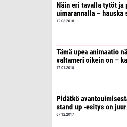
Näin eri tavalla tytöt ja
uimarannalla – hauska 
12.03.2018
Tämä upea animaatio nä
valtameri oikein on – k
17.01.2018
Pidätkö avantouimisest
stand up -esitys on juur
07.12.2017