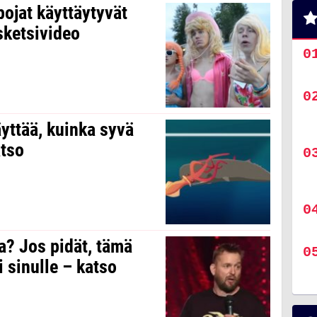
 pojat käyttäytyvät
sketsivideo
yttää, kuinka syvä
atso
a? Jos pidät, tämä
i sinulle – katso