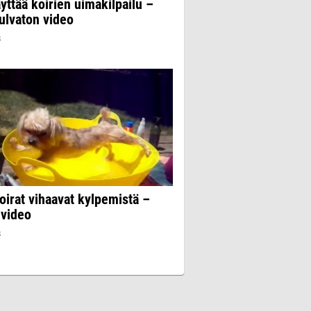
äyttää koirien uimakilpailu –
ulvaton video
8
irat vihaavat kylpemistä –
 video
8