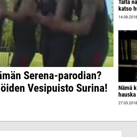
Tältä n
katso h
14.08.201
tämän Serena-parodian?
iöiden Vesipuisto Surina!
Nämä ko
hauska
27.03.201