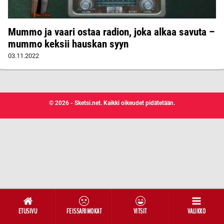
Mummo ja vaari ostaa radion, joka alkaa savuta –
mummo keksii hauskan syyn
03.11.2022
© 2026 - Sketsi.net. Kaikki oikeudet pidätetään.
ETUSIVU
FEISSARIMOKAT
VITSIT
VALIKKO