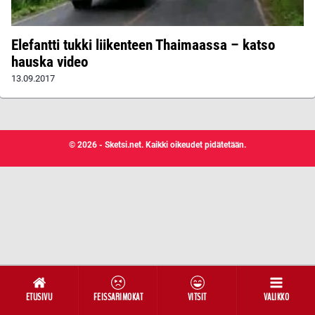
Elefantti tukki liikenteen Thaimaassa – katso
hauska video
13.09.2017
© 2026 - Sketsi.net. Kaikki oikeudet pidätetään.
ETUSIVU
FEISSARIMOKAT
VITSIT
VALIKKO