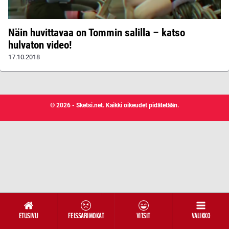
Näin huvittavaa on Tommin salilla – katso
hulvaton video!
17.10.2018
© 2026 - Sketsi.net. Kaikki oikeudet pidätetään.
ETUSIVU
FEISSARIMOKAT
VITSIT
VALIKKO