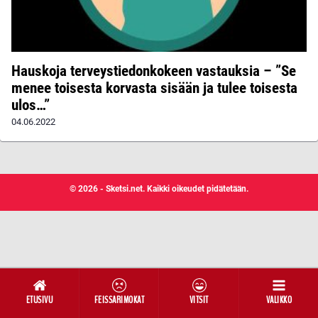
Hauskoja terveystiedonkokeen vastauksia – ”Se
menee toisesta korvasta sisään ja tulee toisesta
ulos…”
04.06.2022
© 2026 - Sketsi.net. Kaikki oikeudet pidätetään.
ETUSIVU
FEISSARIMOKAT
VITSIT
VALIKKO