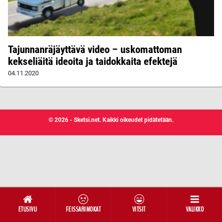
Tajunnanräjäyttävä video – uskomattoman
kekseliäitä ideoita ja taidokkaita efektejä
04.11.2020
© 2026 - Sketsi.net. Kaikki oikeudet pidätetään.
ETUSIVU
FEISSARIMOKAT
VITSIT
VALIKKO