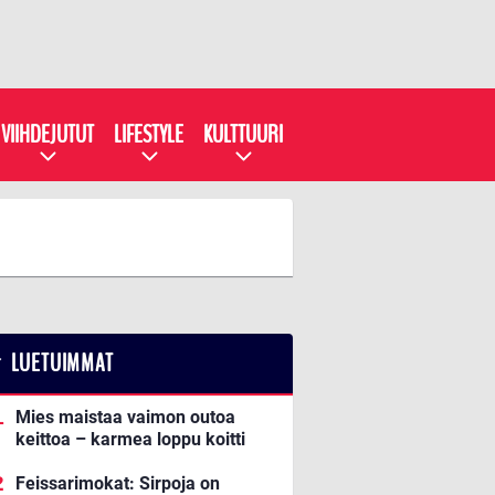
VIIHDEJUTUT
LIFESTYLE
KULTTUURI
LUETUIMMAT
Mies maistaa vaimon outoa
keittoa – karmea loppu koitti
Feissarimokat: Sirpoja on