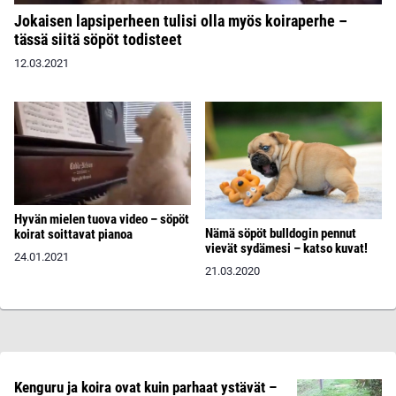
Jokaisen lapsiperheen tulisi olla myös koiraperhe –
tässä siitä söpöt todisteet
12.03.2021
Hyvän mielen tuova video – söpöt
Nämä söpöt bulldogin pennut
koirat soittavat pianoa
vievät sydämesi – katso kuvat!
24.01.2021
21.03.2020
Kenguru ja koira ovat kuin parhaat ystävät –