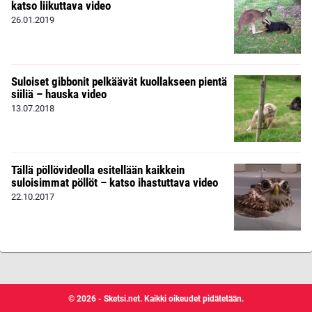
katso liikuttava video
26.01.2019
Suloiset gibbonit pelkäävät kuollakseen pientä
siiliä – hauska video
13.07.2018
Tällä pöllövideolla esitellään kaikkein
suloisimmat pöllöt – katso ihastuttava video
22.10.2017
© 2026 - Sketsi.net. Kaikki oikeudet pidätetään.