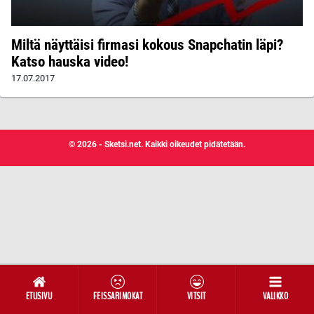
Miltä näyttäisi firmasi kokous Snapchatin läpi?
Katso hauska video!
17.07.2017
© 2026 - Sketsi.net. Kaikki oikeudet pidätetään.
ETUSIVU
FEISSARIMOKAT
VITSIT
VALIKKO