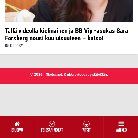
Tällä videolla kielinainen ja BB Vip -asukas Sara
Forsberg nousi kuuluisuuteen – katso!
05.05.2021
© 2026 - Sketsi.net. Kaikki oikeudet pidätetään.
ETUSIVU
FEISSARIMOKAT
VITSIT
VALIKKO