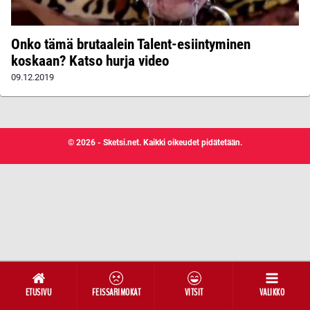
Onko tämä brutaalein Talent-esiintyminen
koskaan? Katso hurja video
09.12.2019
© 2026 - Sketsi.net. Kaikki oikeudet pidätetään.
ETUSIVU
FEISSARIMOKAT
VITSIT
VALIKKO