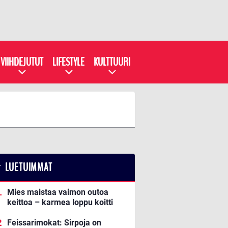
VIIHDEJUTUT
LIFESTYLE
KULTTUURI
LUETUIMMAT
Mies maistaa vaimon outoa
keittoa – karmea loppu koitti
Feissarimokat: Sirpoja on