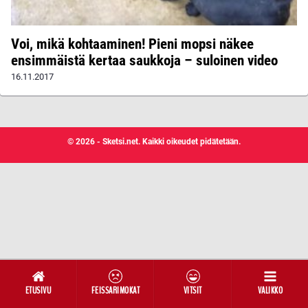
Voi, mikä kohtaaminen! Pieni mopsi näkee
ensimmäistä kertaa saukkoja – suloinen video
16.11.2017
© 2026 - Sketsi.net. Kaikki oikeudet pidätetään.
ETUSIVU
FEISSARIMOKAT
VITSIT
VALIKKO