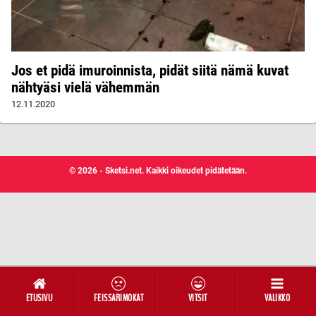
Jos et pidä imuroinnista, pidät siitä nämä kuvat
nähtyäsi vielä vähemmän
12.11.2020
© 2026 - Sketsi.net. Kaikki oikeudet pidätetään.
ETUSIVU
FEISSARIMOKAT
VITSIT
VALIKKO