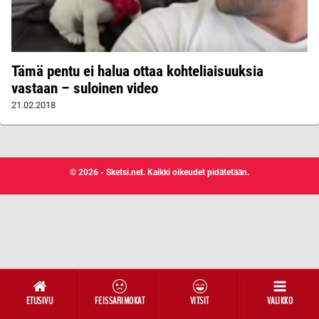
Tämä pentu ei halua ottaa kohteliaisuuksia
vastaan – suloinen video
21.02.2018
© 2026 - Sketsi.net. Kaikki oikeudet pidätetään.
ETUSIVU
FEISSARIMOKAT
VITSIT
VALIKKO