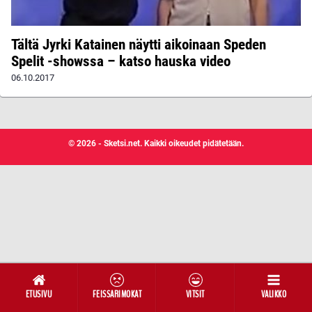
Tältä Jyrki Katainen näytti aikoinaan Speden
Spelit -showssa – katso hauska video
06.10.2017
© 2026 - Sketsi.net. Kaikki oikeudet pidätetään.
ETUSIVU
FEISSARIMOKAT
VITSIT
VALIKKO