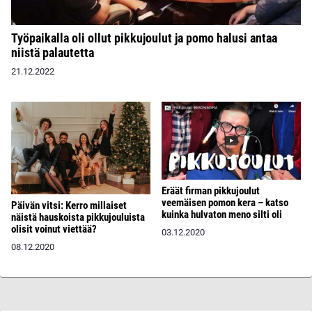
Työpaikalla oli ollut pikkujoulut ja pomo halusi antaa
niistä palautetta
21.12.2022
Eräät firman pikkujoulut
veemäisen pomon kera – katso
Päivän vitsi: Kerro millaiset
kuinka hulvaton meno silti oli
näistä hauskoista pikkujouluista
olisit voinut viettää?
03.12.2020
08.12.2020