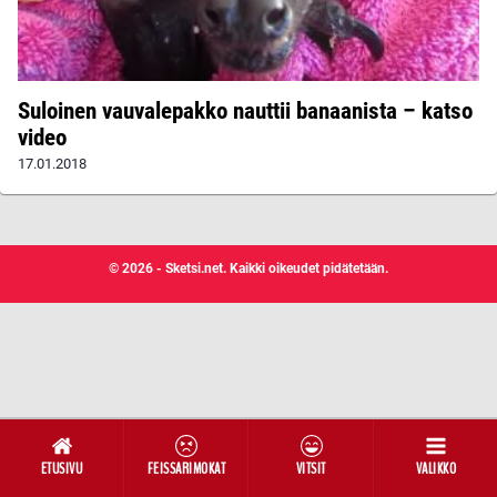
Suloinen vauvalepakko nauttii banaanista – katso
video
17.01.2018
© 2026 - Sketsi.net. Kaikki oikeudet pidätetään.
ETUSIVU
FEISSARIMOKAT
VITSIT
VALIKKO