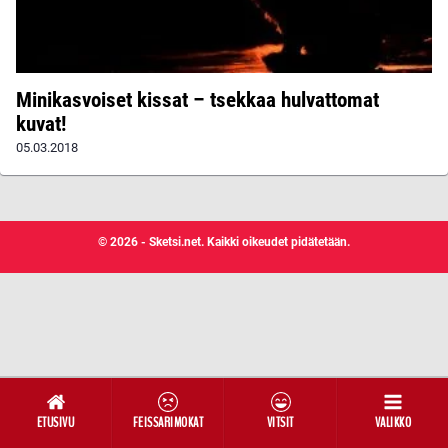
Minikasvoiset kissat – tsekkaa hulvattomat
kuvat!
05.03.2018
© 2026 - Sketsi.net. Kaikki oikeudet pidätetään.
ETUSIVU
FEISSARIMOKAT
VITSIT
VALIKKO