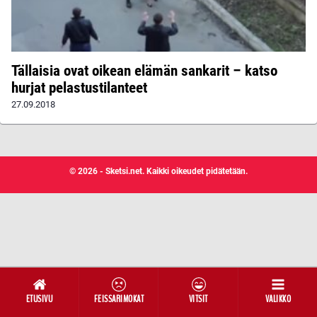
Tällaisia ovat oikean elämän sankarit – katso
hurjat pelastustilanteet
27.09.2018
© 2026 - Sketsi.net. Kaikki oikeudet pidätetään.
ETUSIVU
FEISSARIMOKAT
VITSIT
VALIKKO