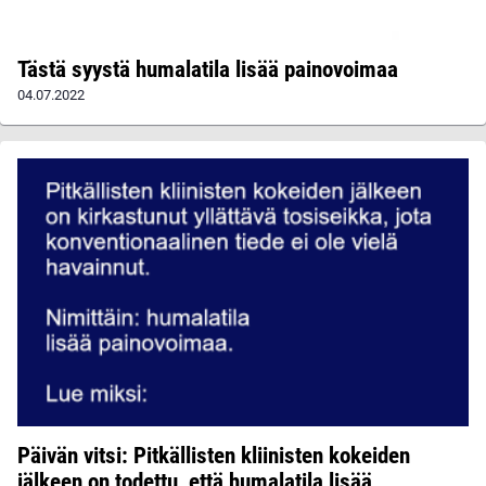
Tästä syystä humalatila lisää painovoimaa
04.07.2022
Päivän vitsi: Pitkällisten kliinisten kokeiden
jälkeen on todettu, että humalatila lisää