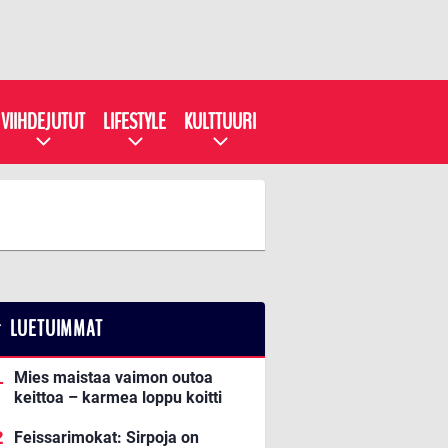
VIIHDEJUTUT
LIFESTYLE
KULTTUURI
LUETUIMMAT
Mies maistaa vaimon outoa
keittoa – karmea loppu koitti
Feissarimokat: Sirpoja on