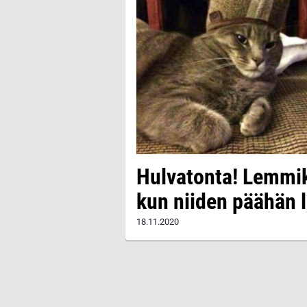
Hulvatonta! Lemmiki
kun niiden päähän l
18.11.2020