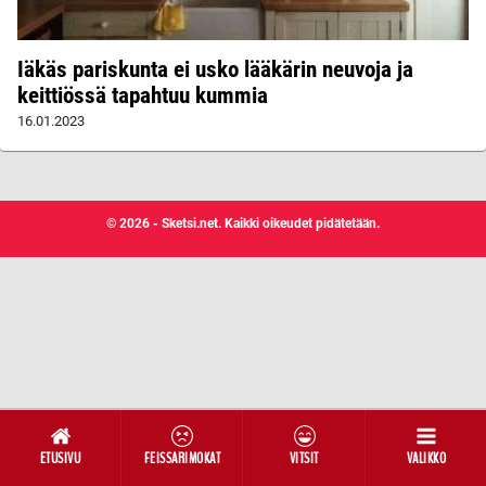
Iäkäs pariskunta ei usko lääkärin neuvoja ja
keittiössä tapahtuu kummia
16.01.2023
© 2026 - Sketsi.net. Kaikki oikeudet pidätetään.
ETUSIVU
FEISSARIMOKAT
VITSIT
VALIKKO