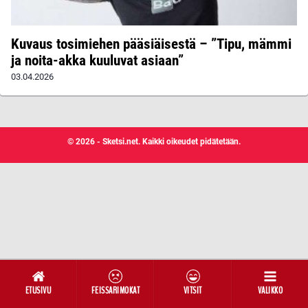
Kuvaus tosimiehen pääsiäisestä – ”Tipu, mämmi
ja noita-akka kuuluvat asiaan”
03.04.2026
© 2026 - Sketsi.net. Kaikki oikeudet pidätetään.
ETUSIVU
FEISSARIMOKAT
VITSIT
VALIKKO